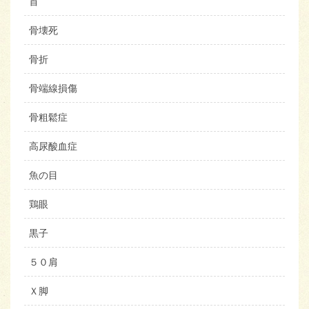
首
骨壊死
骨折
骨端線損傷
骨粗鬆症
高尿酸血症
魚の目
鶏眼
黒子
５０肩
Ｘ脚