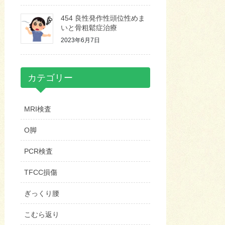
454 良性発作性頭位性めま
いと骨粗鬆症治療
2023年6月7日
カテゴリー
MRI検査
O脚
PCR検査
TFCC損傷
ぎっくり腰
こむら返り