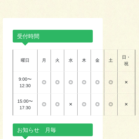
受付時間
日・
曜日
月
火
水
木
金
土
祝
9:00〜
◎
◎
◎
◎
◎
◎
✕
12:30
15:00〜
◎
◎
✕
◎
◎
◎
✕
17:30
お知らせ 月毎