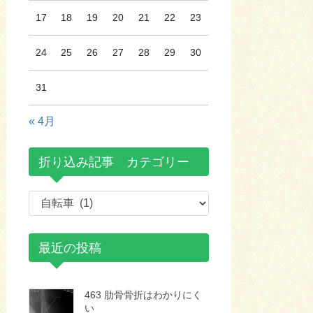
17
18
19
20
21
22
23
24
25
26
27
28
29
30
31
« 4月
折り込み記事 カテゴリー
折
り
込
最近の投稿
み
記
事
463 肋骨骨折はわかりにく
カ
い