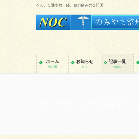
コ
ナ
ケガ、交通事故、膝、腰の痛みの専門医
ン
ビ
テ
ゲ
ン
ー
ツ
シ
に
ョ
移
ン
動
に
ホーム
お知らせ
記事一覧
移
HOME
Info
Article
動
エリアセンター長尾折り