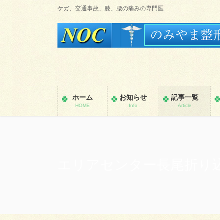
コ
ナ
ケガ、交通事故、膝、腰の痛みの専門医
ン
ビ
テ
ゲ
ン
ー
ツ
シ
に
ョ
移
ン
動
に
ホーム
お知らせ
記事一覧
移
HOME
Info
Article
動
エリアセンター長尾折り