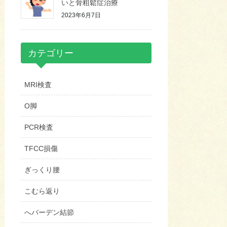
いと骨粗鬆症治療
2023年6月7日
カテゴリー
MRI検査
O脚
PCR検査
TFCC損傷
ぎっくり腰
こむら返り
へバーデン結節