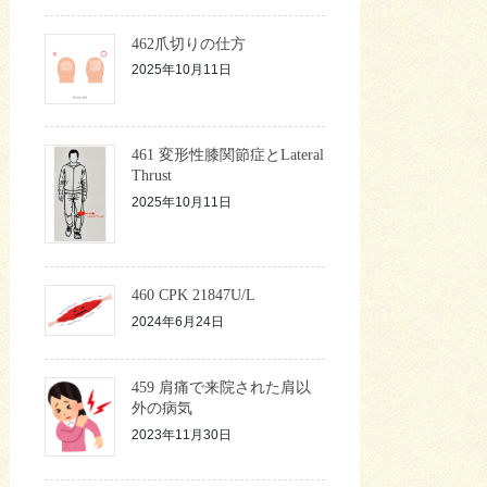
リ
ー
462爪切りの仕方
2025年10月11日
461 変形性膝関節症とLateral
Thrust
2025年10月11日
460 CPK 21847U/L
2024年6月24日
459 肩痛で来院された肩以
外の病気
2023年11月30日