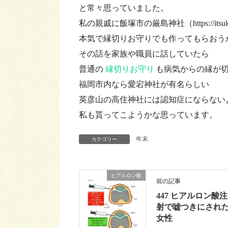
と常々思っていました。
私の親戚に飯塚市の厳島神社（https://its
本気で縁切りお守りでも作ってもらおう
その話を家族や職員に話していたら
普通の
縁切りお守り
も病気からの縁が
福岡市内なら愛宕神社が有名らしい
英彦山の高住神社には認知症にならない
私も貰ってこようかな思っています。
年末
カテゴリー
ヒアルロン酸
前の記事
447 ヒアルロン酸注
射で嘘つきにされ
女性