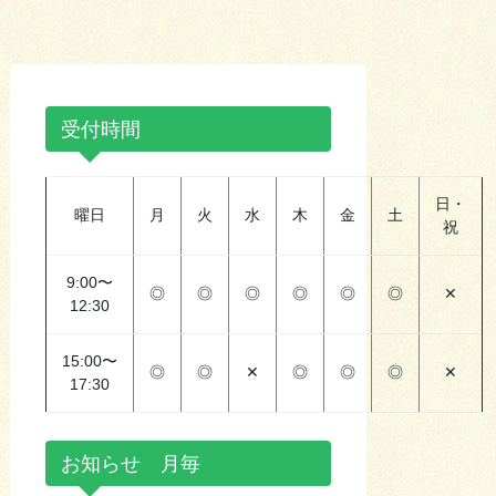
受付時間
日・
曜日
月
火
水
木
金
土
祝
9:00〜
◎
◎
◎
◎
◎
◎
✕
12:30
15:00〜
◎
◎
✕
◎
◎
◎
✕
17:30
お知らせ 月毎