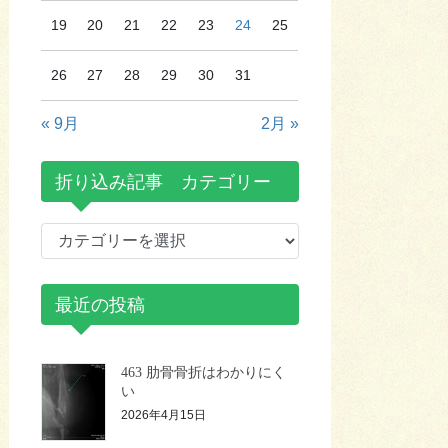
19
20
21
22
23
24
25
26
27
28
29
30
31
« 9月
2月 »
折り込み記事 カテゴリー
折
り
込
最近の投稿
み
記
事
463 肋骨骨折はわかりにく
カ
い
テ
2026年4月15日
ゴ