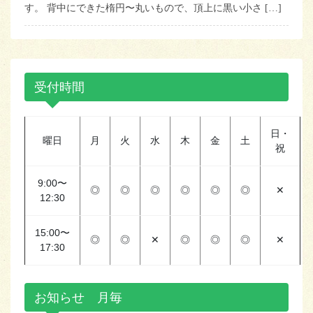
す。 背中にできた楕円〜丸いもので、頂上に黒い小さ […]
受付時間
日・
曜日
月
火
水
木
金
土
祝
9:00〜
◎
◎
◎
◎
◎
◎
✕
12:30
15:00〜
◎
◎
✕
◎
◎
◎
✕
17:30
お知らせ 月毎