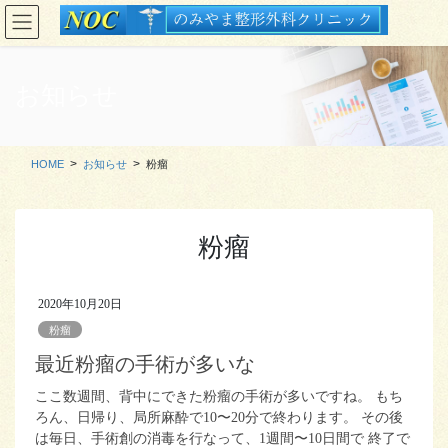
コ
ナ
ン
ビ
テ
ゲ
ン
ー
お知らせ
ツ
シ
に
ョ
移
ン
動
に
HOME
お知らせ
粉瘤
移
動
粉瘤
2020年10月20日
粉瘤
最近粉瘤の手術が多いな
ここ数週間、背中にできた粉瘤の手術が多いですね。 もち
ろん、日帰り、局所麻酔で10〜20分で終わります。 その後
は毎日、手術創の消毒を行なって、1週間〜10日間で 終了で