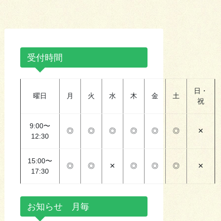
受付時間
日・
曜日
月
火
水
木
金
土
祝
9:00〜
◎
◎
◎
◎
◎
◎
✕
12:30
15:00〜
◎
◎
✕
◎
◎
◎
✕
17:30
お知らせ 月毎