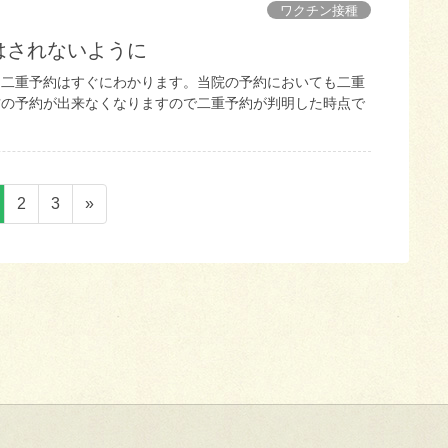
ワクチン接種
はされないように
は二重予約はすぐにわかります。当院の予約においても二重
方の予約が出来なくなりますので二重予約が判明した時点で
ペ
ペ
2
3
»
ー
ー
ジ
ジ