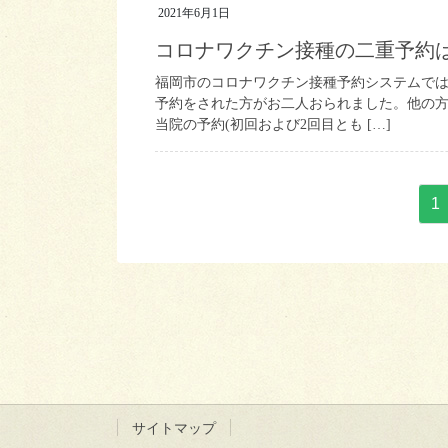
2021年6月1日
コロナワクチン接種の二重予約
福岡市のコロナワクチン接種予約システムで
予約をされた方がお二人おられました。他の
当院の予約(初回および2回目とも […]
投
ペ
1
稿
ー
ジ
の
ペ
ー
ジ
送
り
サイトマップ