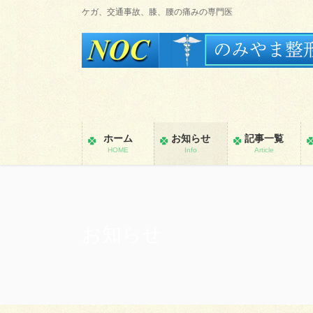
コ
ナ
ケガ、交通事故、膝、腰の痛みの専門医
ン
ビ
テ
ゲ
ン
ー
ツ
シ
に
ョ
移
ン
動
に
ホーム
お知らせ
記事一覧
移
HOME
Info
Article
動
お知らせ