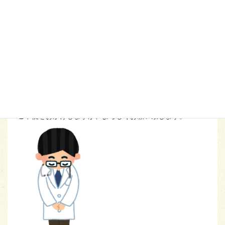
す。
当院では現在（6月7日）、
7月中旬のワクチン接種の予約
を
行なっております。
集団接種会場の拡大により、7月中のワクチン接種予約の混
雑が無くなり、
電話での予約も
通常診療への影響が少なくなりました
ので
電話予約時間を変更
いたします。
月・火・木・金
の
午後12時から午後１時まで
にいたします。
ご不便をおかけしますが、よろしくお願い致します。