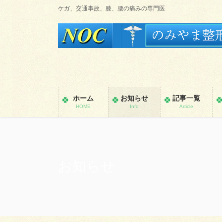
コ
ナ
ケガ、交通事故、膝、腰の痛みの専門医
ン
ビ
テ
ゲ
ン
ー
ツ
シ
に
ョ
移
ン
動
に
ホーム
お知らせ
記事一覧
移
HOME
Info
Article
動
お知らせ