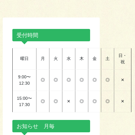
受付時間
日・
曜日
月
火
水
木
金
土
祝
9:00〜
◎
◎
◎
◎
◎
◎
✕
12:30
15:00〜
◎
◎
✕
◎
◎
◎
✕
17:30
お知らせ 月毎