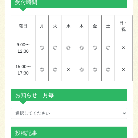
受付時間
日・
曜日
月
火
水
木
金
土
祝
9:00〜
◎
◎
◎
◎
◎
◎
✕
12:30
15:00〜
◎
◎
✕
◎
◎
◎
✕
17:30
お知らせ 月毎
投稿記事