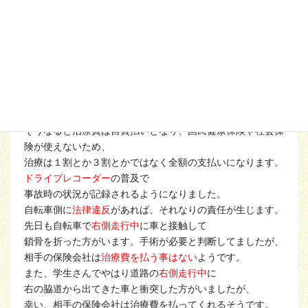
るため、基本的には
国民健康保険や社会保険は使え
なくなります。
そして、自転車側に非があった
場合には、
任意保険会社が医療費の
支払い
を拒否する
ケースが
増えています。
そうなると治療費は自費払いとなり、国民健康保険や社会保
険が使えないため、
治療は１割とか３割とかではなく全額の支払いになります。
ドライブレコーダー
の普及で
事故時の状況が記録されるようになりました。
自転車側に
法律違反
があれば、それなりの責任が生じます。
先日も自転車で
右側走行中
に車と接触して
鎖骨を折った方がいます。手術が必要と判断してましたが、
相手の保険会社は
治療費を払う事はない
ようです。
また、学生さんでやはり道路の
右側走行中
に
右の脇道から出てきた車と衝突した方がいましたが、
幸い、相手の保険会社は治療費を払ってくれるそうです。