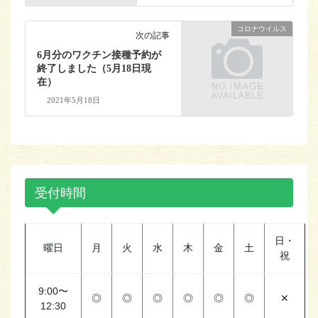
コロナウイルス
次の記事
6月分のワクチン接種予約が
終了しました（5月18日現
在）
2021年5月18日
受付時間
日・
曜日
月
火
水
木
金
土
祝
9:00〜
◎
◎
◎
◎
◎
◎
✕
12:30