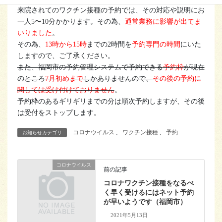
来院されてのワクチン接種の予約では、その対応や説明にお
一人5〜10分かかります。その為、
通常業務に影響が出てま
いりました
。
その為、
13時から15時
までの2時間を
予約専門の時間
にいた
しますので、ご了承ください。
また、福岡市の予約管理システムで予約できる
予約枠
が現在
のところ
7月初めまで
しかありませんので、
その後の予約に
関しては受け付けておりません
。
予約枠のあるギリギリまでの分は順次予約しますが、その後
は受付をストップします。
コロナウイルス
、
ワクチン接種
、
予約
お知らせカテゴリ
コロナウイルス
前の記事
コロナワクチン接種をなるべ
く早く受けるにはネット予約
が早いようです（福岡市）
2021年5月13日