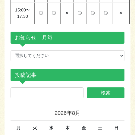
15:00〜
◎
◎
✕
◎
◎
◎
✕
17:30
お知らせ 月毎
投稿記事
2026年8月
月
火
水
木
金
土
日