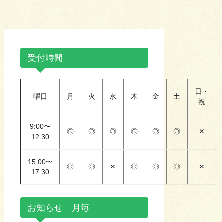
受付時間
日・
曜日
月
火
水
木
金
土
祝
9:00〜
◎
◎
◎
◎
◎
◎
✕
12:30
15:00〜
◎
◎
✕
◎
◎
◎
✕
17:30
お知らせ 月毎