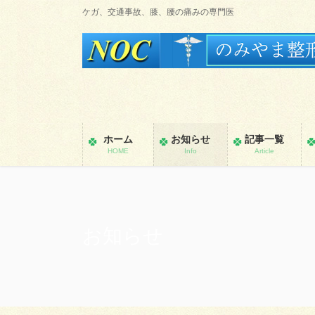
コ
ナ
ケガ、交通事故、膝、腰の痛みの専門医
ン
ビ
テ
ゲ
ン
ー
ツ
シ
に
ョ
移
ン
動
に
ホーム
お知らせ
記事一覧
移
HOME
Info
Article
動
お知らせ